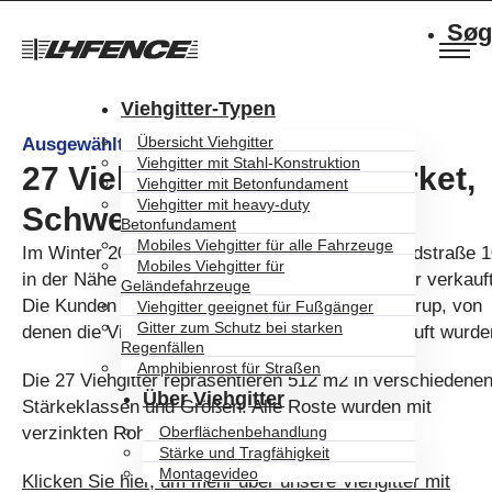
Søg
Viehgitter-Typen
Übersicht Viehgitter
Ausgewählte Musterprojekte
Viehgitter mit Stahl-Konstruktion
27 Viehgitter für Trafikverket,
Viehgitter mit Betonfundament
Viehgitter mit heavy-duty
Schweden
Betonfundament
Mobiles Viehgitter für alle Fahrzeuge
Im Winter 2018 haben wir für ein Projekt an Landstraße 
Mobiles Viehgitter für
in der Nähe von Svedala/Schweden 27 Viehgitter verkauft
Geländefahrzeuge
Die Kunden waren Peab und Poda Stängsel Skurup, von
Viehgitter geeignet für Fußgänger
Gitter zum Schutz bei starken
denen die Viehgitter an Trafikverket weiterverkauft wurde
Regenfällen
Amphibienrost für Straßen
Die 27 Viehgitter repräsentieren 512 m2 in verschiedene
Über Viehgitter
Stärkeklassen und Größen. Alle Roste wurden mit
verzinkten Rohren geliefert.
Oberflächenbehandlung
Stärke und Tragfähigkeit
Montagevideo
Klicken Sie hier, um mehr über unsere Viehgitter mit