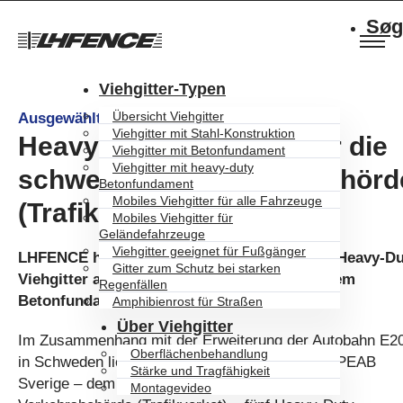
Søg
Viehgitter-Typen
Übersicht Viehgitter
Ausgewählte Musterprojekte
Viehgitter mit Stahl-Konstruktion
Heavy-Duty Viehgitter für die
Viehgitter mit Betonfundament
Viehgitter mit heavy-duty
schwedische Verkehrsbehörd
Betonfundament
Mobiles Viehgitter für alle Fahrzeuge
(Trafikverket)
Mobiles Viehgitter für
Geländefahrzeuge
Viehgitter geeignet für Fußgänger
LHFENCE hat im September 2021 die ersten Heavy-Du
Gitter zum Schutz bei starken
Viehgitter ausgeliefert. Sie bestehen aus einem
Regenfällen
Betonfundament und verzinkten Stahlrohren.
Amphibienrost für Straßen
Über Viehgitter
Im Zusammenhang mit der Erweiterung der Autobahn E2
Oberflächenbehandlung
in Schweden liefern wir in Zusammenarbeit mit PEAB
Stärke und Tragfähigkeit
Sverige – dem Lieferanten der schwedischen
Montagevideo