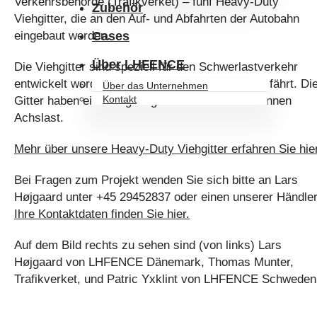
Verkehrsbehörde (Trafikverket) – fünf Heavy-Duty
Zubehör
Viehgitter, die an den Auf- und Abfahrten der Autobahn
eingebaut werden.
Cases
Über LHFENCE
Die Viehgitter sind speziell für den Schwerlastverkehr
entwickelt worden, der jeden Tag über die Gitter fährt. Di
Über das Unternehmen
Kontakt
Gitter haben eine Tragfähigkeit von bis zu 24 Tonnen
Achslast.
Mehr über unsere Heavy-Duty Viehgitter erfahren Sie hier
Bei Fragen zum Projekt wenden Sie sich bitte an Lars
Højgaard unter +45 29452837 oder einen unserer Händler
Ihre Kontaktdaten finden Sie hier.
Auf dem Bild rechts zu sehen sind (von links) Lars
Højgaard von LHFENCE Dänemark, Thomas Munter,
Trafikverket, und Patric Yxklint von LHFENCE Schweden